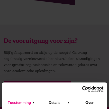
De vooruitgang voor zijn?
Blijf geïnspireerd en altijd op de hoogte! Ontvang
regelmatig vernieuwende kennisartikelen, uitnodigingen
voor (gratis) inspiratiesessies en relevante updates over
onze academische opleidingen.
Stuur mij de nieuwsbrief
Toestemming
Details
Over