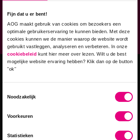
Verbonden aan
Fijn dat u er bent!
AOG maakt gebruik van cookies om bezoekers een
Geaccrediteerde opleidingen
optimale gebruikerservaring te kunnen bieden. Met deze
9,0 op klantenvertellen.nl
cookies kunnen we de manier waarop de website wordt
gebruikt vastleggen, analyseren en verbeteren. In onze
cookiebeleid
kunt hier meer over lezen. Wilt u de best
mogelijke website ervaring hebben?
Klik dan op de button
"ok''
Masteropleidingen
Master Strategy & Leadership (MSc)
Toestemmingsselectie
MBA Innovatie & Leiderschap
Noodzakelijk
Programma's
Voorkeuren
Filosofie in Organisaties
Statistieken
Digitale Transformaties