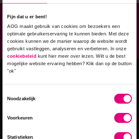
Fijn dat u er bent!
Verbonden aan
AOG maakt gebruik van cookies om bezoekers een
Geaccrediteerde opleidingen
optimale gebruikerservaring te kunnen bieden. Met deze
cookies kunnen we de manier waarop de website wordt
9,0 op klantenvertellen.nl
gebruikt vastleggen, analyseren en verbeteren. In onze
cookiebeleid
kunt hier meer over lezen. Wilt u de best
mogelijke website ervaring hebben?
Klik dan op de button
"ok''
Masteropleidingen
Toestemmingsselectie
Master Strategy & Leadership (MSc)
Noodzakelijk
MBA Innovatie & Leiderschap
Programma's
Voorkeuren
Filosofie in Organisaties
Statistieken