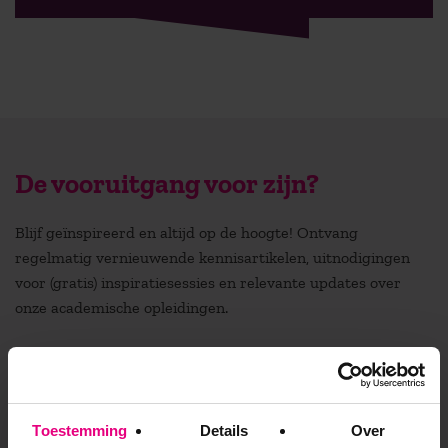
De vooruitgang voor zijn?
Blijf geïnspireerd en altijd op de hoogte! Ontvang
regelmatig vernieuwende kennisartikelen, uitnodigingen
voor (gratis) inspiratiesessies en relevante updates over
onze academische opleidingen.
Stuur mij de nieuwsbrief
Toestemming
Details
Over