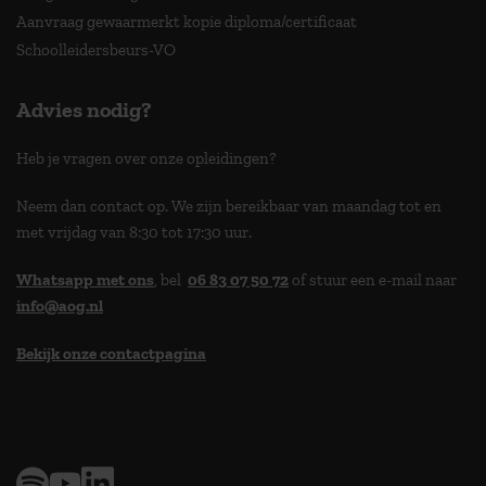
Aanvraag gewaarmerkt kopie diploma/certificaat
Schoolleidersbeurs-VO
Advies nodig?
Heb je vragen over onze opleidingen?
Neem dan contact op. We zijn bereikbaar van maandag tot en
met vrijdag van 8:30 tot 17:30 uur.
Whatsapp met ons
, bel
06 83 07 50 72
of stuur een e-mail naar
info@aog.nl
Bekijk onze contactpagina
> 9,0 op klantenvertellen