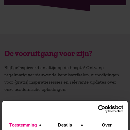
De vooruitgang voor zijn?
Blijf geïnspireerd en altijd op de hoogte! Ontvang
regelmatig vernieuwende kennisartikelen, uitnodigingen
voor (gratis) inspiratiesessies en relevante updates over
onze academische opleidingen.
Stuur mij de nieuwsbrief
Toestemming
Details
Over