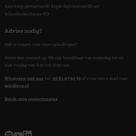
Aanvraag gewaarmerkt kopie diploma/certificaat
Schoolleidersbeurs-VO
Advies nodig?
Heb je vragen over onze opleidingen?
Neem dan contact op. We zijn bereikbaar van maandag tot en
met vrijdag van 8:30 tot 17:30 uur.
Whatsapp met ons
, bel
06 83 07 50 72
of stuur een e-mail naar
info@aog.nl
Bekijk onze contactpagina
> 9,0 op klantenvertellen