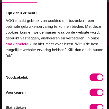
Fijn dat u er bent!
Verbonden aan
AOG maakt gebruik van cookies om bezoekers een
Geaccrediteerde opleidingen
optimale gebruikerservaring te kunnen bieden. Met deze
cookies kunnen we de manier waarop de website wordt
9,0 op klantenvertellen.nl
gebruikt vastleggen, analyseren en verbeteren. In onze
cookiebeleid
kunt hier meer over lezen. Wilt u de best
mogelijke website ervaring hebben?
Klik dan op de button
"ok''
Masteropleidingen
Toestemmingsselectie
Master Strategy & Leadership (MSc)
Noodzakelijk
MBA Innovatie & Leiderschap
Programma's
Voorkeuren
Filosofie in Organisaties
Statistieken