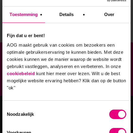
Toestemming
Details
Over
Stuur mij de nieuwsbrief
Fijn dat u er bent!
AOG maakt gebruik van cookies om bezoekers een
optimale gebruikerservaring te kunnen bieden. Met deze
Verbonden aan
cookies kunnen we de manier waarop de website wordt
gebruikt vastleggen, analyseren en verbeteren. In onze
Geaccrediteerde opleidingen
cookiebeleid
kunt hier meer over lezen. Wilt u de best
mogelijke website ervaring hebben?
Klik dan op de button
9,0 op klantenvertellen.nl
"ok''
Toestemmingsselectie
Masteropleidingen
Noodzakelijk
Master Strategy & Leadership (MSc)
Voorkeuren