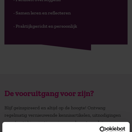
- Samen leren en reflecteren
- Praktijkgericht en persoonlijk
De vooruitgang voor zijn?
Blijf geïnspireerd en altijd op de hoogte! Ontvang
regelmatig vernieuwende kennisartikelen, uitnodigingen
voor (gratis) inspiratiesessies en relevante updates over
onze academische opleidingen.