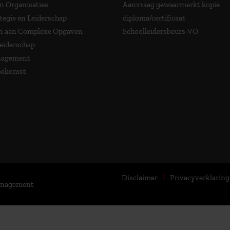
in Organisaties
Aanvraag gewaarmerkt kopie
tegie en Leiderschap
diploma/certificaat
 aan Complexe Opgaven
Schoolleidersbeurs-VO
Leiderschap
nagement
Toekomst
Disclaimer
Privacyverklaring
Management