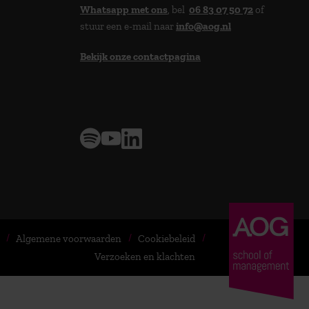
Whatsapp met ons
, bel
06 83 07 50 72
of
stuur een e-mail naar
info@aog.nl
Bekijk onze contactpagina
> 9,0 op klantenvertellen
Algemene voorwaarden
Cookiebeleid
Verzoeken en klachten