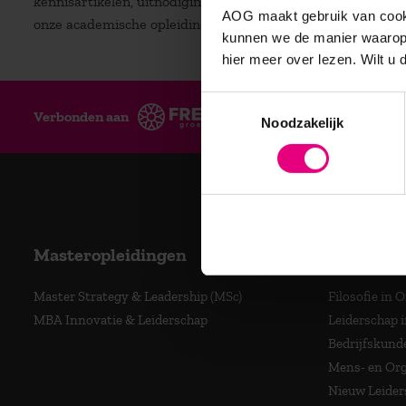
kennisartikelen, uitnodigingen voor (gratis) inspiratiesessi
AOG maakt gebruik van cooki
onze academische opleidingen.
kunnen we de manier waarop 
hier meer over lezen. Wilt u
Toestemmingsselectie
Verbonden aan
Ge
Noodzakelijk
Masteropleidingen
Program
Master Strategy & Leadership (MSc)
Filosofie in 
MBA Innovatie & Leiderschap
Leiderschap i
Bedrijfskund
Mens- en Org
Nieuw Leider