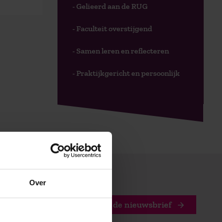
- Gelieerd aan de RUG
- Faculteit overstijgend
- Samen leren en reflecteren
- Praktijkgericht en persoonlijk
Over
Stuur mij de nieuwsbrief