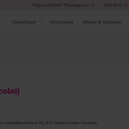
Vragen of advies? Whatsapp ons
Mijn AOG
Opleidingen
InCompany
Kennis & inspiratie
olaij
 en subsidieadviseur bij N.V. Nederlandse Gasunie.