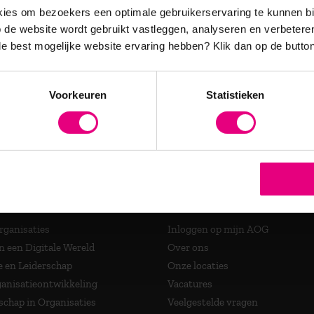
es en relevante updates over
es om bezoekers een optimale gebruikerservaring te kunnen b
de website wordt gebruikt vastleggen, analyseren en verbetere
 de best mogelijke website ervaring hebben?
Klik dan op de button
accrediteerde opleidingen
Voorkeuren
Statistieken
ma's
Over AOG
Organisaties
Inloggen op mijn AOG
n een Digitale Wereld
Over ons
e en Leiderschap
Onze locaties
anisatieontwikkeling
Vacatures
schap in Organisaties
Veelgestelde vragen