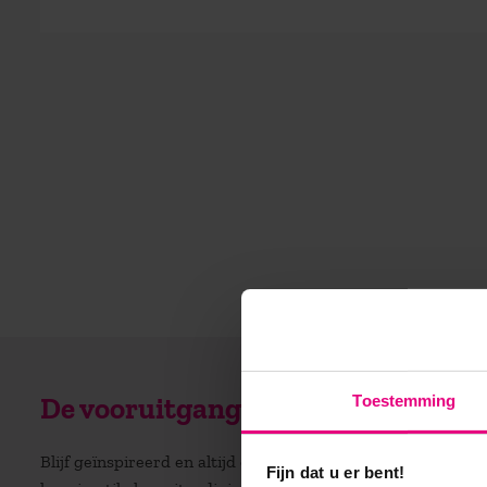
Toestemming
De vooruitgang voor zijn?
Blijf geïnspireerd en altijd op de hoogte! Ontvang regelm
Fijn dat u er bent!