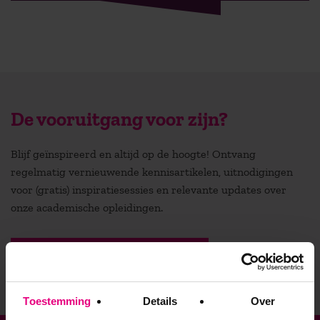
De vooruitgang voor zijn?
Blijf geïnspireerd en altijd op de hoogte! Ontvang
regelmatig vernieuwende kennisartikelen, uitnodigingen
voor (gratis) inspiratiesessies en relevante updates over
onze academische opleidingen.
Stuur mij de nieuwsbrief
Toestemming
Details
Over