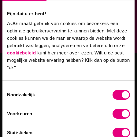
Verbonden aan
Fijn dat u er bent!
AOG maakt gebruik van cookies om bezoekers een
Geaccrediteerde opleidingen
optimale gebruikerservaring te kunnen bieden. Met deze
9,0 op klantenvertellen.nl
cookies kunnen we de manier waarop de website wordt
gebruikt vastleggen, analyseren en verbeteren. In onze
cookiebeleid
kunt hier meer over lezen. Wilt u de best
mogelijke website ervaring hebben?
Klik dan op de button
"ok''
Masteropleidingen
Master Strategy & Leadership (MSc)
Toestemmingsselectie
MBA Innovatie & Leiderschap
Noodzakelijk
Programma's
Voorkeuren
Filosofie in Organisaties
Statistieken
Digitale Transformaties