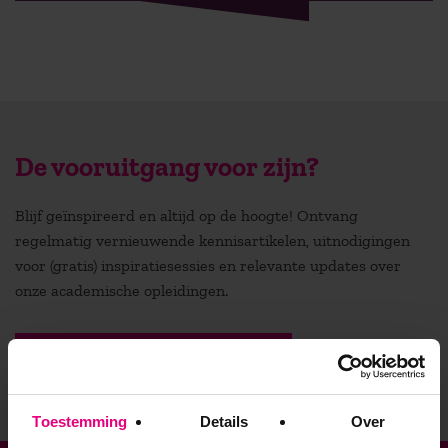
De vooruitgang voor zijn?
Blijf geïnspireerd en altijd op de hoogte! Ontvang
regelmatig vernieuwende kennisartikelen, uitnodigingen
voor (gratis) inspiratiesessies en relevante updates over
onze academische opleidingen.
Stuur mij de nieuwsbrief
Toestemming
Details
Over