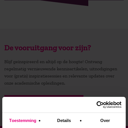
De vooruitgang voor zijn?
Blijf geïnspireerd en altijd op de hoogte! Ontvang
regelmatig vernieuwende kennisartikelen, uitnodigingen
voor (gratis) inspiratiesessies en relevante updates over
onze academische opleidingen.
Stuur mij de nieuwsbrief
Toestemming
Details
Over