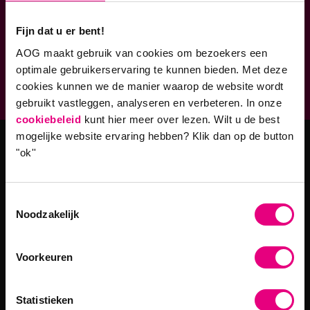
Verbonden aan
Fijn dat u er bent!
AOG maakt gebruik van cookies om bezoekers een
Geaccrediteerde opleidingen
optimale gebruikerservaring te kunnen bieden. Met deze
9,0 op klantenvertellen.nl
cookies kunnen we de manier waarop de website wordt
gebruikt vastleggen, analyseren en verbeteren. In onze
cookiebeleid
kunt hier meer over lezen. Wilt u de best
mogelijke website ervaring hebben?
Klik dan op de button
"ok''
Masteropleidingen
Master Strategy & Leadership (MSc)
Toestemmingsselectie
MBA Innovatie & Leiderschap
Noodzakelijk
Programma's
Voorkeuren
Filosofie in Organisaties
Statistieken
Leiderschap in een Digitale Wereld