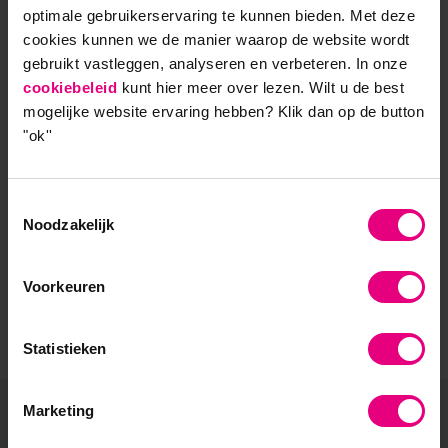
optimale gebruikerservaring te kunnen bieden. Met deze
- Opleider sinds 1988
cookies kunnen we de manier waarop de website wordt
gebruikt vastleggen, analyseren en verbeteren. In onze
- Gelieerd aan de RUG
cookiebeleid
kunt hier meer over lezen. Wilt u de best
mogelijke website ervaring hebben?
Klik dan op de button
- Faculteit overstijgend
"ok''
- Samen leren en reflecteren
Toestemmingsselectie
- Praktijkgericht en persoonlijk
Noodzakelijk
Voorkeuren
Statistieken
Marketing
De vooruitgang voor zijn?