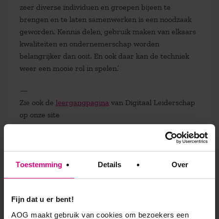
zeer diverse individuen en groepen bijeen te
brengen en te laten samenwerken is een noodzaak
geworden. Kennis delen, gebruik maken van elkaars
kwaliteiten en ondernemerschap worden
belangrijker dan ooit. En ook daar kan de techniek
weer een mooie rol in spelen.’
—
Zie ook de
leergangpagina
van Digitaal Leiderschap
op onze site
9,0 op klantenvertellen.nl
Toestemming
Details
Over
Fijn dat u er bent!
AOG School Of Management
AOG maakt gebruik van cookies om bezoekers een