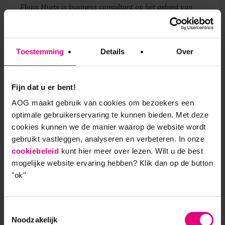
Floris Hurts is business consultant op het gebied van
strategie en innovatie van dienstverlening, en oprichter
van HDNM dienst- en merkontwikkeling. Behalve De
Business Compositie schreef hij De
Toestemming
Details
Over
Onmisbaarheidsfactor en het onderdeel over
dienstenmerken in het verzamelwerk Branding.nl. Bij
AOG treedt hij op als docent in de leergangen Kopstudie
Fijn dat u er bent!
MBA,
Business Development en Innovatie
en
AOG maakt gebruik van cookies om bezoekers een
Merkmanagement
.
optimale gebruikerservaring te kunnen bieden. Met deze
cookies kunnen we de manier waarop de website wordt
gebruikt vastleggen, analyseren en verbeteren. In onze
cookiebeleid
kunt hier meer over lezen. Wilt u de best
9,0 op klantenvertellen.nl
mogelijke website ervaring hebben?
Klik dan op de button
"ok''
Toestemmingsselectie
AOG School Of Management
Noodzakelijk