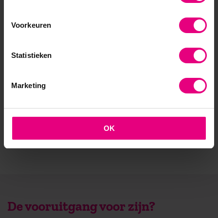
- Opleider sinds 1988
Voorkeuren
- Gelieerd aan de RUG
- Faculteit overstijgend
Statistieken
- Samen leren en reflecteren
Marketing
- Praktijkgericht en persoonlijk
OK
De vooruitgang voor zijn?