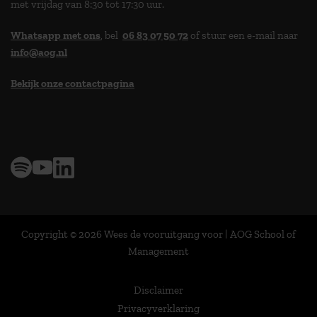
met vrijdag van 8:30 tot 17:30 uur.
Whatsapp met ons
, bel
06 83 07 50 72
of stuur een e-mail naar
info@aog.nl
Bekijk onze contactpagina
> 9,0 op klantenvertellen
Copyright © 2026 Wees de vooruitgang voor | AOG School of
Management
Disclaimer
Privacyverklaring