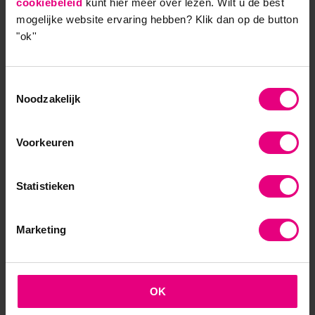
cookiebeleid
“Laat Groningen voor de tweede keer de motor
kunt hier meer over lezen. Wilt u de best
mogelijke website ervaring hebben?
Klik dan op de button
worden van de Nederlandse economie, maar dan
"ok''
voor wat betreft innovatie en duurzaamheid. We
moeten nu kiezen voor een toekomstgerichte
benadering, waarbij we sterk inzetten op nieuwe
Toestemmingsselectie
energiebronnen, die kansen bieden voor een andere
Noodzakelijk
economische ontwikkeling: een nieuwe bio-based
economie van bedrijven die duurzaam produceren of
Voorkeuren
telen. Dat levert onderscheidende economische
bedrijvigheid op voor Groningen, waaraan in deze
krimpregio grote behoefte is.”
Statistieken
“In Kiruna zijn de bewoners trots dat ze na ruim
honderd jaar hun stad voor de tweede keer kunnen
Marketing
vormgeven. Dat kan ook in de provincie Groningen,
maar dat vereist wel een stevig en moedig
standpunt van de Groningers.”
OK
“Laat Groningen voor de tweede keer de motor