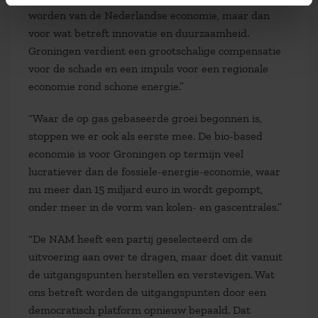
worden van de Nederlandse economie, maar dan
voor wat betreft innovatie en duurzaamheid.
Groningen verdient een grootschalige compensatie
voor de schade en een impuls voor een regionale
economie rond schone energie.”
“Waar de op gas gebaseerde groei begonnen is,
stoppen we er ook als eerste mee. De bio-based
economie is voor Groningen op termijn veel
lucratiever dan de fossiele-energie-economie, waar
nu meer dan 15 miljard euro in wordt gepompt,
onder meer in de vorm van kolen- en gascentrales.”
“De NAM heeft een partij geselecteerd om de
uitvoering aan over te dragen, maar doet dit vanuit
de uitgangspunten herstellen en verstevigen. Wat
ons betreft worden de uitgangspunten door een
democratisch platform opnieuw bepaald. Dat