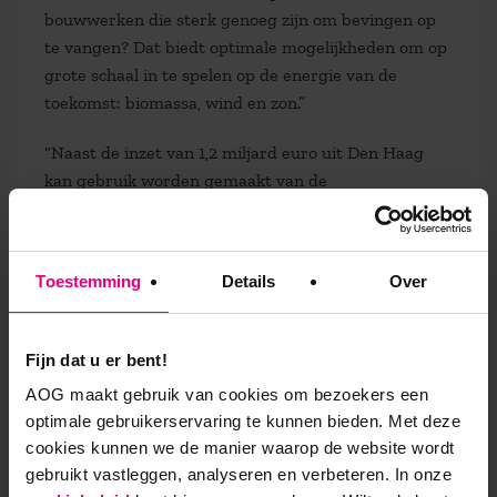
bouwwerken die sterk genoeg zijn om bevingen op
te vangen? Dat biedt optimale mogelijkheden om op
grote schaal in te spelen op de energie van de
toekomst: biomassa, wind en zon.”
“Naast de inzet van 1,2 miljard euro uit Den Haag
kan gebruik worden gemaakt van de
gekapitaliseerde waarde van de energierekening die
energie neutrale huizen niet meer hebben. Op
allerlei plaatsen in Nederland vindt renovatie en
Toestemming
Details
Over
nieuwbouw plaats, waar de nieuwste
energietechnieken een plaats hebben. Maar bij een
van de grootste projecten op bouwgebied – dat in
Fijn dat u er bent!
Groningen – komen we niet verder dan opknappen
AOG maakt gebruik van cookies om bezoekers een
en stutten.”
optimale gebruikerservaring te kunnen bieden. Met deze
cookies kunnen we de manier waarop de website wordt
Nieuwe energiebronnen
gebruikt vastleggen, analyseren en verbeteren. In onze