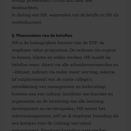
brengt presenteert Croon zich naar alle
deelmarkten.
In dialoog met HR: waarmaken van de belofte en HR als
merkenbouwers
5. Waarmaken van de beloftes
HR is de belangrijkste bouwer van de EVP: de
employee value proposition. De redenen om ergens
te komen, blijven en willen werken. HR maakt de
beloftes waar: direct via alle arbeidsvoorwaarden en
–klimaat, indirect via onder meer werving, selectie
(of outplacement) van de juiste collega’s,
ontwikkeling van management en leiderschap,
bouwen aan een cultuur, inrichten van functies en
organisatie, en de inrichting van alle learning,
development en carrièrepaden. HR noemt het
talentmanagement, zelf zie ik employer branding als
een kompas voor de richting van talent
management. Employer branding gaat om het