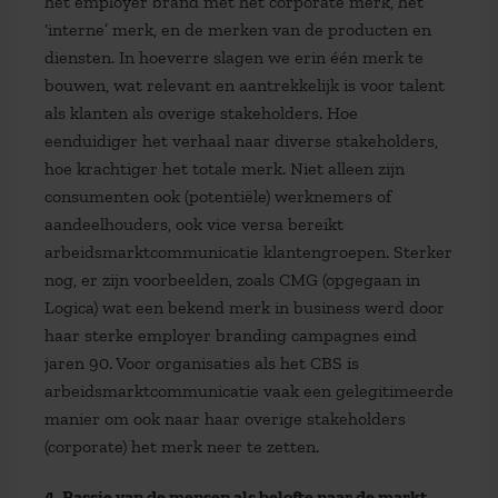
het employer brand met het corporate merk, het
‘interne’ merk, en de merken van de producten en
diensten. In hoeverre slagen we erin één merk te
bouwen, wat relevant en aantrekkelijk is voor talent
als klanten als overige stakeholders. Hoe
eenduidiger het verhaal naar diverse stakeholders,
hoe krachtiger het totale merk. Niet alleen zijn
consumenten ook (potentiële) werknemers of
aandeelhouders, ook vice versa bereikt
arbeidsmarktcommunicatie klantengroepen. Sterker
nog, er zijn voorbeelden, zoals CMG (opgegaan in
Logica) wat een bekend merk in business werd door
haar sterke employer branding campagnes eind
jaren 90. Voor organisaties als het CBS is
arbeidsmarktcommunicatie vaak een gelegitimeerde
manier om ook naar haar overige stakeholders
(corporate) het merk neer te zetten.
4. Passie van de mensen als belofte naar de markt