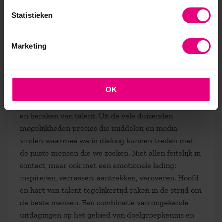
werkgeversverhaal intrinsiek sterker te maken.
Statistieken
Binnen beginnen, buiten winnen! Van deze tijd, en
aantrekkelijk voor de mensen die het verschil de
komende jaren kunnen maken in deze grillige
Marketing
economie.
8. Beter verbinden
OK
In deze wereld van overvloed aan informatie ligt ook
een ongekende uitdaging in het simpelweg bereiken
en beraken van talent. Uit de vele duizenden
mogelijkheden precies die middelen en media
vinden waarmee we in dialoog kunnen treden met
de juiste mensen die we zoeken. Niet allen feitelijk in
contact, maar ook met een emotionele lading:
inspireren, verrassen, aantrekken, veroveren. Hoofd
en hart van talent tegelijkertijd raken in de strijd om
de beste mensen. Een combinatie van ongekende
uitdagingen op het gebied van doelgroepkennis en