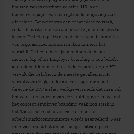
bouwen van vruchtbare relaties: HR is de
bouwer/aanjager van een optimale omgeving voor
die relatie. Bouwers van een great place to work,
zodat de juiste mensen aan boord zijn om de klus te
klaren. De belangrijkste ‘enabelers’ van de ambities
van organisaties: mensen maken immers het
verschil. De beste bedrijven hebben de beste
mensen..kip of ei? Employer branding is een belofte
aan talent, binnen en buiten de organisatie, en HR
vervult die belofte. In de meeste gevallen is HR
verantwoordelijk, en formuleert zij samen met
directie de EVP en het werkgeversmerk dat men wil
bouwen. Ten aanzien van deze uitdaging zien we dat
het concept employer branding vaak nog sterk in
het ‘tactische’ hoekje van recruitment en
arbeidsmarktcommunicatie wordt neergelegd. Naar
mijn visie moet het op het hoogste strategisch
niveau van directie ingebed zijn: wie willen we zijn