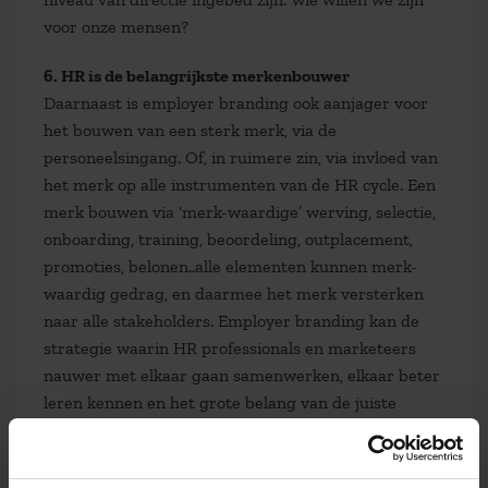
voor onze mensen?
6. HR is de belangrijkste merkenbouwer
Daarnaast is employer branding ook aanjager voor
het bouwen van een sterk merk, via de
personeelsingang. Of, in ruimere zin, via invloed van
het merk op alle instrumenten van de HR cycle. Een
merk bouwen via ‘merk-waardige’ werving, selectie,
onboarding, training, beoordeling, outplacement,
promoties, belonen..alle elementen kunnen merk-
waardig gedrag, en daarmee het merk versterken
naar alle stakeholders. Employer branding kan de
strategie waarin HR professionals en marketeers
nauwer met elkaar gaan samenwerken, elkaar beter
leren kennen en het grote belang van de juiste
mensen voor het merk ‘merk-waardig talent’ samen
kunnen verbinden.