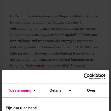
Dit bericht is een bijdrage van Majorie Dijkstal. Majorie
Dijkstal is zelfstandig merkstrateeg. Ze geeft
ondersteuning aan bedrijven en bureau’s bij de interne-
en externe merkstrategie en het designbeleid. Daarvoor
was zij lange tijd werkzaam als Strategy Director en
partner bij communicatie-advies bureau FHV/BBDO en
later bij design & communicatiebureau Keja Donia. Zij
doceert over merkwaarden en internal branding in de
leergang
Merkmanagement
van AOG School of
Management.
Toestemming
Details
Over
9,0 op klantenvertellen.nl
Fijn dat u er bent!