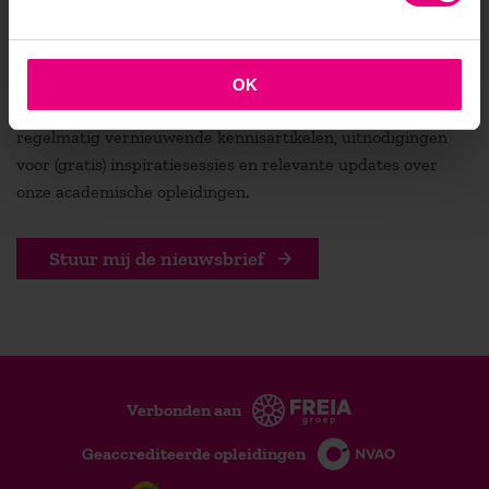
De vooruitgang voor zijn?
OK
Blijf geïnspireerd en altijd op de hoogte! Ontvang
regelmatig vernieuwende kennisartikelen, uitnodigingen
voor (gratis) inspiratiesessies en relevante updates over
onze academische opleidingen.
Stuur mij de nieuwsbrief
Verbonden aan
Geaccrediteerde opleidingen