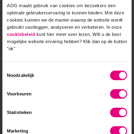
AOG maakt gebruik van cookies om bezoekers een
optimale gebruikerservaring te kunnen bieden. Met deze
AOG School Of Management
cookies kunnen we de manier waarop de website wordt
gebruikt vastleggen, analyseren en verbeteren. In onze
- Opleider sinds 1988
cookiebeleid
kunt hier meer over lezen. Wilt u de best
- Gelieerd aan de RUG
mogelijke website ervaring hebben?
Klik dan op de button
"ok''
- Faculteit overstijgend
- Samen leren en reflecteren
Toestemmingsselectie
Noodzakelijk
- Praktijkgericht en persoonlijk
Voorkeuren
Statistieken
Marketing