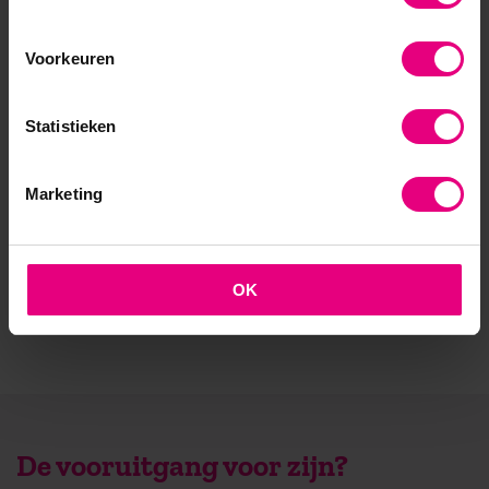
- Opleider sinds 1988
Voorkeuren
- Gelieerd aan de RUG
- Faculteit overstijgend
Statistieken
- Samen leren en reflecteren
Marketing
- Praktijkgericht en persoonlijk
OK
De vooruitgang voor zijn?