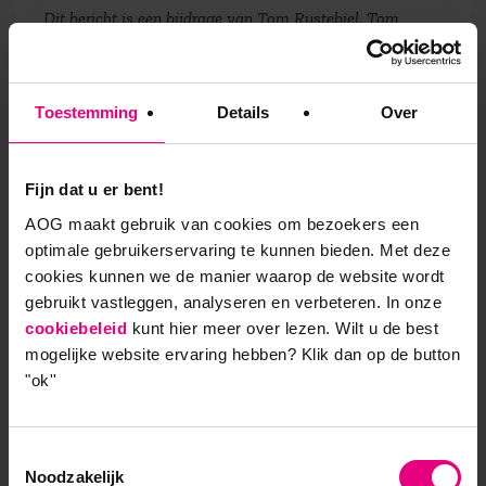
Dit bericht is een bijdrage van Tom Rustebiel. Tom
Rustebiel was als programmamaker bij AOG School of
Management verantwoordelijk voor de ontwikkeling van
de nieuwe leergang
Digitaal Leiderschap
. Daarnaast was
Toestemming
Details
Over
hij programmamanager van Bestuurlijk Leiderschap en
alumnus van de leergang Klantstrateeg. Als freelance
auteur publiceerde hij over fietsen, reizen, sport en
Fijn dat u er bent!
management in een aantal nationale kranten en
AOG maakt gebruik van cookies om bezoekers een
tijdschriften.
optimale gebruikerservaring te kunnen bieden. Met deze
cookies kunnen we de manier waarop de website wordt
gebruikt vastleggen, analyseren en verbeteren. In onze
cookiebeleid
kunt hier meer over lezen. Wilt u de best
9,0 op klantenvertellen.nl
mogelijke website ervaring hebben?
Klik dan op de button
"ok''
Toestemmingsselectie
AOG School Of Management
Noodzakelijk