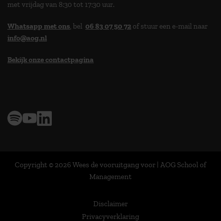
met vrijdag van 8:30 tot 17:30 uur.
Whatsapp met ons
, bel
06 83 07 50 72
of stuur een e-mail naar
info@aog.nl
Bekijk onze contactpagina
> 9,0 op klantenvertellen
Copyright © 2026 Wees de vooruitgang voor | AOG School of
Management
Disclaimer
Privacyverklaring