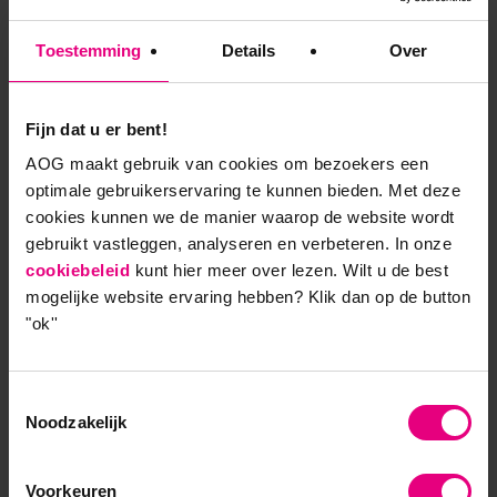
veiligheid. Dit creëert ruimte om met vertrouwen
richting te geven, in plaats van mee te worden
Toestemming
Details
Over
gesleurd in een technologisch krachtenveld waar
anderen de spelregels bepalen.
Fijn dat u er bent!
Psychologische veiligheid: een
AOG maakt gebruik van cookies om bezoekers een
optimale gebruikerservaring te kunnen bieden. Met deze
sleutel tot vertrouwen
cookies kunnen we de manier waarop de website wordt
gebruikt vastleggen, analyseren en verbeteren. In onze
Tijdens deze complexe technologische
cookiebeleid
kunt hier meer over lezen. Wilt u de best
veranderingen speelt psychologische veiligheid een
mogelijke website ervaring hebben?
Klik dan op de button
centrale rol. Deze term verwijst naar een
"ok''
werkomgeving waarin mensen zich veilig voelen om
risico’s te nemen, fouten te maken en hun mening te
uiten zonder angst voor negatieve consequenties.
Toestemmingsselectie
Noodzakelijk
Het waarborgen van psychologische veiligheid is
essentieel om de angsten rondom Big Tech – van
baanverlies tot afhankelijkheid – te kunnen
Voorkeuren