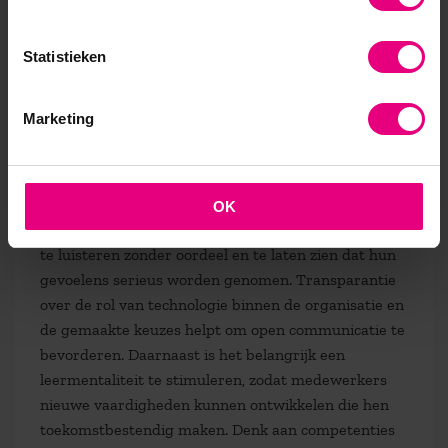
bespreken en aanpakken. In bovenstaande alinea’s
hebben we op verschillende vlakken geprobeerd om
Statistieken
leidinggevenden handvatten te geven om deze
psychologische veiligheid te borgen.
Marketing
Leiderschap in de toekomst vraagt om een actieve
rol in het creëren van een veilige omgeving waarin
technologie en innovatie samengaan met
vertrouwen. Dit kan worden bereikt door
OK
medewerkers aan te moedigen hun zorgen te delen,
te luisteren zonder oordeel en te laten zien dat hun
gevoelens serieus worden genomen. Transparantie
over de rol van technologie binnen de organisatie en
de gemaakte keuzes helpt om open communicatie te
bevorderen. Daarnaast is het belangrijk een
leermentaliteit te stimuleren, zodat medewerkers
nieuwe vaardigheden kunnen ontwikkelen die hen
toekomstbestendig maken. Denk aan competenties