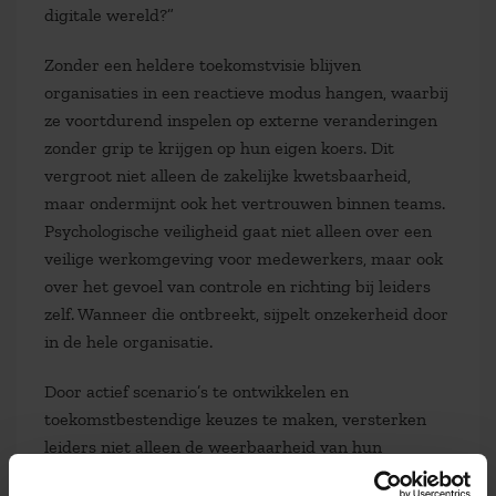
digitale wereld?”
Zonder een heldere toekomstvisie blijven
organisaties in een reactieve modus hangen, waarbij
ze voortdurend inspelen op externe veranderingen
zonder grip te krijgen op hun eigen koers. Dit
vergroot niet alleen de zakelijke kwetsbaarheid,
maar ondermijnt ook het vertrouwen binnen teams.
Psychologische veiligheid gaat niet alleen over een
veilige werkomgeving voor medewerkers, maar ook
over het gevoel van controle en richting bij leiders
zelf. Wanneer die ontbreekt, sijpelt onzekerheid door
in de hele organisatie.
Door actief scenario’s te ontwikkelen en
toekomstbestendige keuzes te maken, versterken
leiders niet alleen de weerbaarheid van hun
organisatie, maar ook hun eigen psychologische