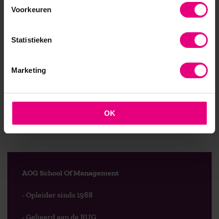
discussie en de verschillende leerobjecten doorlopen.
Voorkeuren
Wilt u aansluiten?
Meld u hier aan
.
Hans Junggeburt, arbeidsmarktsocioloog, is kerndocent
Statistieken
van de leergang Strategisch Ondernemen met Arbeid.
Daarnaast is hij inhoudelijk vormgever en moderator in
Marketing
de MOOC:
Robotisering en de Toekomst van Werk
.
OK
9,0 op klantenvertellen.nl
AOG School Of Management
- Opleider sinds 1988
- Gelieerd aan de RUG