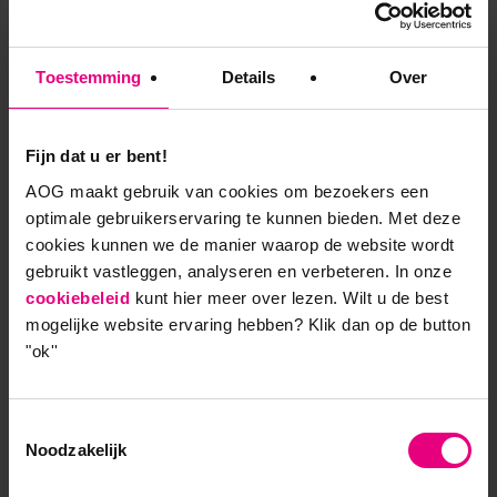
Arbeid in de nieuwe economie
Maar, waarom denken in de vorm van ‘organisaties’?
Toestemming
Details
Over
Waarom arbeid ‘vast’houden en waarom deze niet
‘delen’ met concurrenten? Waarom moeten er
intermediairs zijn om professionals naar een nieuwe
Fijn dat u er bent!
opdracht te brengen, als de arbeidsmarkt in ons
AOG maakt gebruik van cookies om bezoekers een
informatietijdperk steeds transparanter wordt?
optimale gebruikerservaring te kunnen bieden. Met deze
Waarom worden we beoordeeld door een manager
cookies kunnen we de manier waarop de website wordt
als de klant daartoe veel beter in staat is? Waarom
gebruikt vastleggen, analyseren en verbeteren. In onze
denken dat iemand goed is als volgens de wetten
cookiebeleid
kunt hier meer over lezen. Wilt u de best
van de markt iemand zo goed is als de laatste
mogelijke website ervaring hebben?
Klik dan op de button
prestatie. Kortom is de prestatie (meritocratie) of het
"ok''
vermogen tot overleven binnen organisaties
(politiek) een competentie?
Toestemmingsselectie
Tijdens de feestdagen loopt de MOOC gewoon door.
Noodzakelijk
Iedereen kan een op ieder moment instappen in de