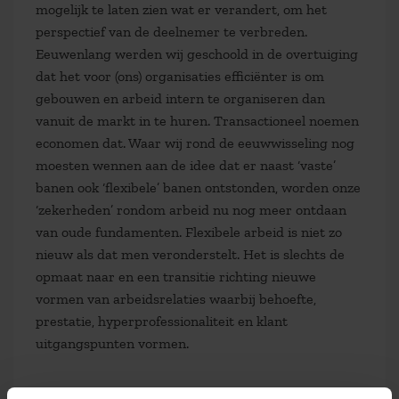
mogelijk te laten zien wat er verandert, om het
perspectief van de deelnemer te verbreden.
Eeuwenlang werden wij geschoold in de overtuiging
dat het voor (ons) organisaties efficiënter is om
gebouwen en arbeid intern te organiseren dan
vanuit de markt in te huren. Transactioneel noemen
economen dat. Waar wij rond de eeuwwisseling nog
moesten wennen aan de idee dat er naast ‘vaste’
banen ook ‘flexibele’ banen ontstonden, worden onze
‘zekerheden’ rondom arbeid nu nog meer ontdaan
van oude fundamenten. Flexibele arbeid is niet zo
nieuw als dat men veronderstelt. Het is slechts de
opmaat naar en een transitie richting nieuwe
vormen van arbeidsrelaties waarbij behoefte,
prestatie, hyperprofessionaliteit en klant
uitgangspunten vormen.