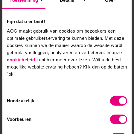
Toestemming
Details
Over
Fijn dat u er bent!
AOG maakt gebruik van cookies om bezoekers een
9,0 op klantenvertellen.nl
optimale gebruikerservaring te kunnen bieden. Met deze
cookies kunnen we de manier waarop de website wordt
gebruikt vastleggen, analyseren en verbeteren. In onze
cookiebeleid
kunt hier meer over lezen. Wilt u de best
AOG School Of Management
mogelijke website ervaring hebben?
Klik dan op de button
"ok''
- Opleider sinds 1988
- Gelieerd aan de RUG
Toestemmingsselectie
Noodzakelijk
- Faculteit overstijgend
- Samen leren en reflecteren
Voorkeuren
- Praktijkgericht en persoonlijk