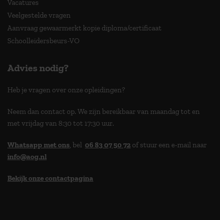
Vacatures
Veelgestelde vragen
Aanvraag gewaarmerkt kopie diploma/certificaat
Schoolleidersbeurs-VO
Advies nodig?
Heb je vragen over onze opleidingen?
Neem dan contact op. We zijn bereikbaar van maandag tot en
met vrijdag van 8:30 tot 17:30 uur.
Whatsapp met ons
, bel
06 83 07 50 72
of stuur een e-mail naar
info@aog.nl
Bekijk onze contactpagina
> 9,0 op klantenvertellen