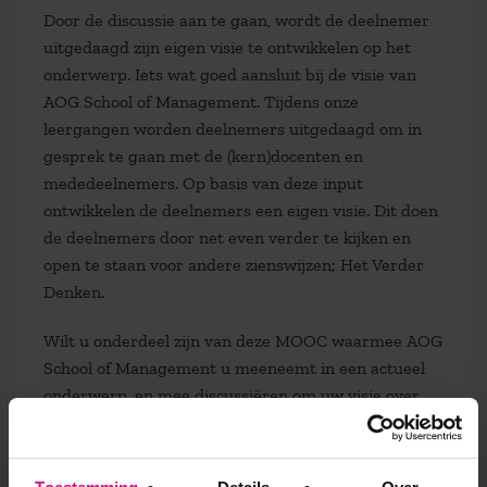
Door de discussie aan te gaan, wordt de deelnemer
uitgedaagd zijn eigen visie te ontwikkelen op het
onderwerp. Iets wat goed aansluit bij de visie van
AOG School of Management. Tijdens onze
leergangen worden deelnemers uitgedaagd om in
gesprek te gaan met de (kern)docenten en
mededeelnemers. Op basis van deze input
ontwikkelen de deelnemers een eigen visie. Dit doen
de deelnemers door net even verder te kijken en
open te staan voor andere zienswijzen; Het Verder
Denken.
Wilt u onderdeel zijn van deze MOOC waarmee AOG
School of Management u meeneemt in een actueel
onderwerp, en mee discussiëren om uw visie over
deze technologische veranderingen te verbreden?
Meld u dan hier alvast aan.