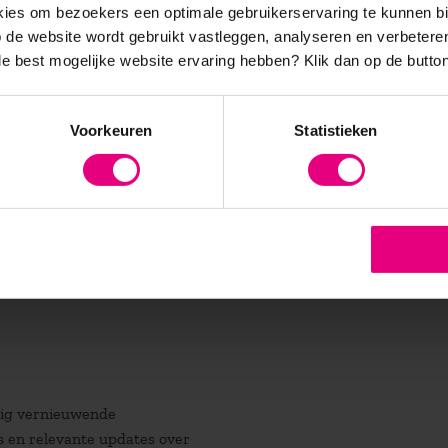
es om bezoekers een optimale gebruikerservaring te kunnen b
de website wordt gebruikt vastleggen, analyseren en verbetere
, hoe gaan mensen
 de best mogelijke website ervaring hebben?
Klik dan op de button
Lees meer
schappij wel en
shoeken om niet
m te bepalen hoe
Voorkeuren
Statistieken
te vormen over
atig vernieuwende
es en relevante updates over