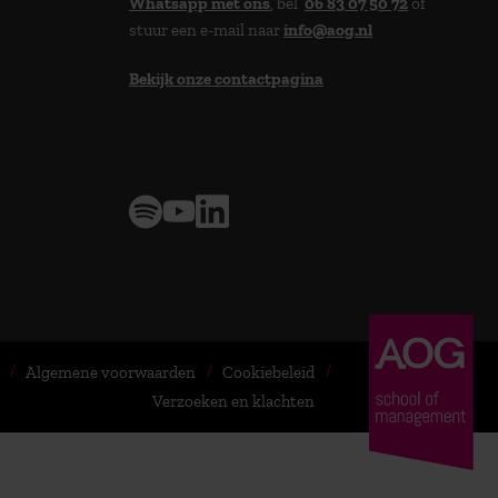
Whatsapp met ons
, bel
06 83 07 50 72
of
stuur een e-mail naar
info@aog.nl
Bekijk onze contactpagina
> 9,0 op klantenvertellen
Algemene voorwaarden
Cookiebeleid
Verzoeken en klachten