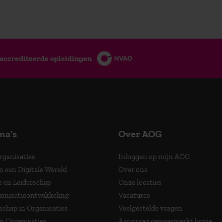
accrediteerde opleidingen
ma's
Over AOG
Organisaties
Inloggen op mijn AOG
n een Digitale Wereld
Over ons
e en Leiderschap
Onze locaties
anisatieontwikkeling
Vacatures
schap in Organisaties
Veelgestelde vragen
in Organisaties
Aanvraag gewaarmerkt kopie