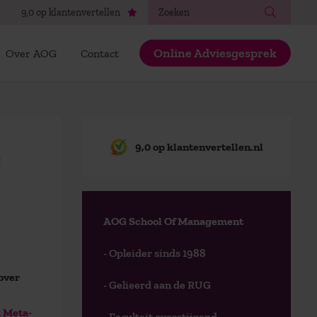
Zoeken
9,0 op klantenvertellen
Online Adviesgesprek
Over AOG
Contact
9,0 op klantenvertellen.nl
:
AOG School Of Management
- Opleider sinds 1988
over
- Gelieerd aan de RUG
k
Meta-
- Faculteit overstijgend