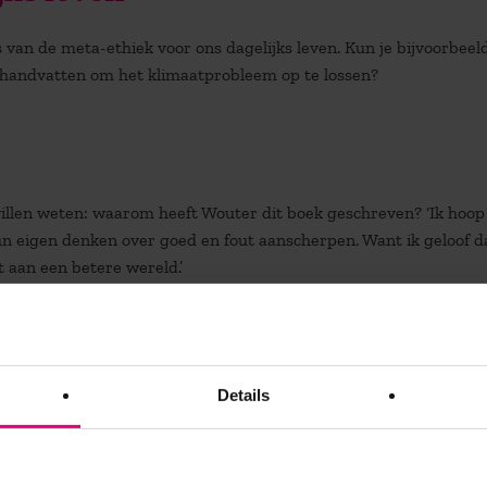
s van de meta-ethiek voor ons dagelijks leven. Kun je bijvoorbeel
s handvatten om het klimaatprobleem op te lossen?
willen weten: waarom heeft Wouter dit boek geschreven? ‘Ik hoop
n eigen denken over goed en fout aanscherpen. Want ik geloof d
 aan een betere wereld.’
Details