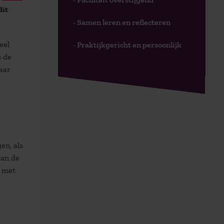
dit
- Samen leren en reflecteren
eel
- Praktijkgericht en persoonlijk
s de
aar
en, als
van de
r met