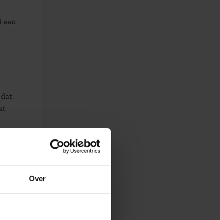
d een
 dat
at
Over