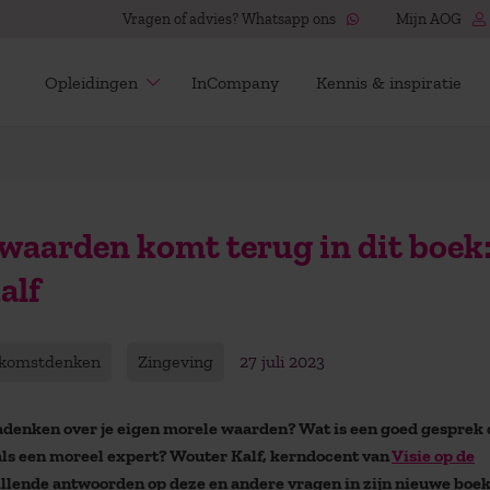
Vragen of advies? Whatsapp ons
Mijn AOG
Opleidingen
InCompany
Kennis & inspiratie
r waarden komt terug in dit boek
alf
komstdenken
Zingeving
27 juli 2023
adenken over je eigen morele waarden? Wat is een goed gesprek 
 als een moreel expert? Wouter Kalf, kerndocent van
Visie op de
illende antwoorden op deze en andere vragen in zijn nieuwe boe