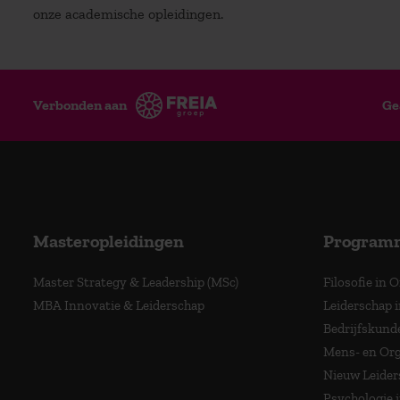
onze academische opleidingen.
Verbonden aan
Ge
Masteropleidingen
Program
Master Strategy & Leadership (MSc)
Filosofie in 
MBA Innovatie & Leiderschap
Leiderschap i
Bedrijfskund
Mens- en Org
Nieuw Leider
Psychologie 