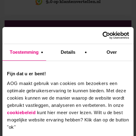
9,0 op klantenvertellen.nl
AOG School Of Management
- Opleider sinds 1988
Toestemming
Details
Over
- Gelieerd aan de RUG
Fijn dat u er bent!
- Faculteit overstijgend
AOG maakt gebruik van cookies om bezoekers een
- Samen leren en reflecteren
optimale gebruikerservaring te kunnen bieden. Met deze
cookies kunnen we de manier waarop de website wordt
- Praktijkgericht en persoonlijk
gebruikt vastleggen, analyseren en verbeteren. In onze
cookiebeleid
kunt hier meer over lezen. Wilt u de best
mogelijke website ervaring hebben?
Klik dan op de button
"ok''