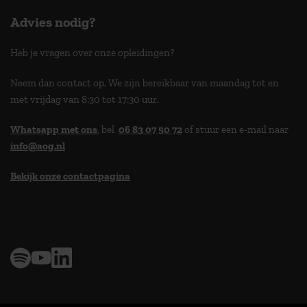
Advies nodig?
Heb je vragen over onze opleidingen?
Neem dan contact op. We zijn bereikbaar van maandag tot en
met vrijdag van 8:30 tot 17:30 uur.
Whatsapp met ons
, bel
06 83 07 50 72
of stuur een e-mail naar
info@aog.nl
Bekijk onze contactpagina
> 9,0 op klantenvertellen