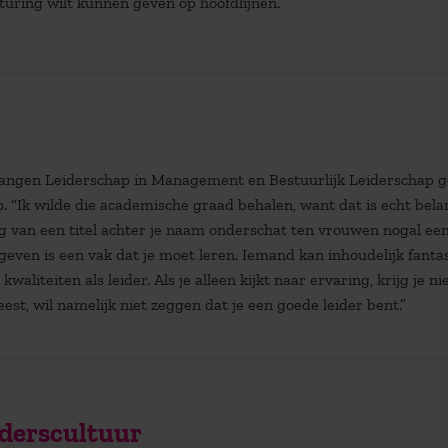
sturing wilt kunnen geven op hoofdlijnen.”
gangen Leiderschap in Management en Bestuurlijk Leiderschap 
 “Ik wilde die academische graad behalen, want dat is echt bela
ng van een titel achter je naam onderschat ten vrouwen nogal een
geven is een vak dat je moet leren. Iemand kan inhoudelijk fanta
waliteiten als leider. Als je alleen kijkt naar ervaring, krijg je ni
st, wil namelijk niet zeggen dat je een goede leider bent.”
derscultuur