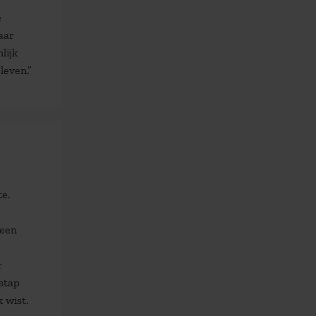
e
aar
lijk
leven.”
e.
 een
r
stap
 wist.