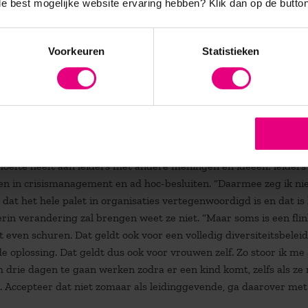
 de best mogelijke website ervaring hebben?
Klik dan op de button
ategy-leadership-
Voorkeuren
Statistieken
tuurskamers
oefte heeft aan leiders met andere meningen en ideeën: leiders
eken in crisismanagement en ad hoc-besluiten. “Daarmee zeg ik ni
 dat het hele palet in organisaties vertegenwoordigd is en dat is
rin verandering zal brengen weet ze niet. “Maar soms is een fli
even schuren. Dat geldt ook voor een volledig diversiteitsbeleid.
e oplossing. Dat geldt dus ook voor vrouwen zelf. Zo stoor ik me
drie dagen te gaan werken zodra er een kind komt, zelfs als ze
Accepteer dat niet zomaar als leidinggevende, ga daarover met