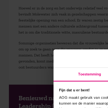
Hoewel er in de zorg en het onderwijs relatief veel 
bevindt Molewater zich vaak in gezelschappen waarin
feestelijke opening van een school. Er waren zestig 
mensen met een andere culturele achtergrond tussen 
het is om die traditionele witte, masculiene bestuurd
Sommige organisaties beweren dat die vrouwelijke leid
om op zoek te gaan naar die vrouwen, omdat ze er zek
mannen. Dat heeft het onderzoek van hoogleraar Jan
gevonden, komt mede doordat recruitmentbureaus vo
ooit bestuurders waren. Die zoeken naar hun gelijken.
Toestemming
Fijn dat u er bent!
Benieuwd naar de Master Stra
AOG maakt gebruik van cooki
kunnen we de manier waarop 
Leadership (MSc)?