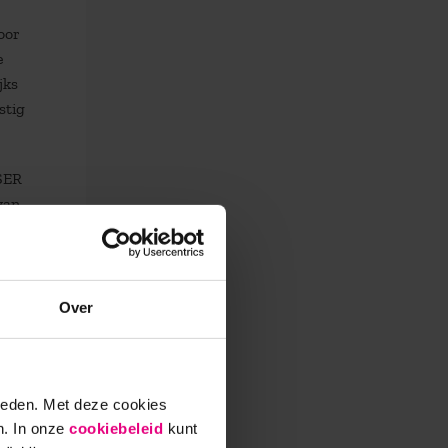
oor
e
jks
stig
 SER
van
zelf
Over
ieden. Met deze cookies
n. In onze
cookiebeleid
kunt