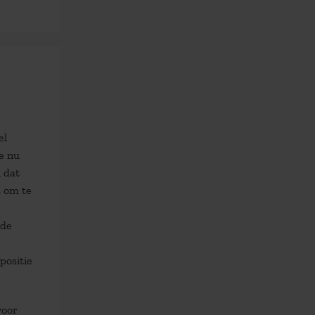
el
e nu
 dat
s om te
 de
positie
voor