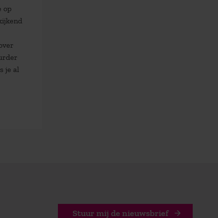
e op
kijkend
over
uurder
 je al
Stuur mij de nieuwsbrief