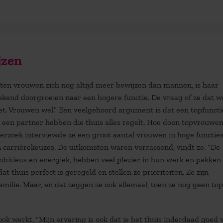
jzen
ten vrouwen zich nog altijd meer bewijzen dan mannen, is haar
ekend doorgroeien naar een hogere functie. De vraag of ze dat w
et. Vrouwen wel.” Een veelgehoord argument is dat een topfuncti
een partner hebben die thuis alles regelt. Hoe doen topvrouwen
derzoek interviewde ze een groot aantal vrouwen in hoge functie
 carrièrekeuzes. De uitkomsten waren verrassend, vindt ze. “De
ambitieus en energiek, hebben veel plezier in hun werk en pakken
thuis perfect is geregeld en stellen ze prioriteiten. Ze zijn
 familie. Maar, en dat zeggen ze ook allemaal, toen ze nog geen top
ok werkt. “Mijn ervaring is ook dat je het thuis inderdaad goed 