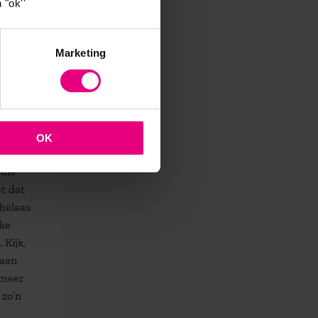
 "ok''
Marketing
OK
 die
et dat
 helaas
nke
 Kijk,
 aan
 meer
 zo’n