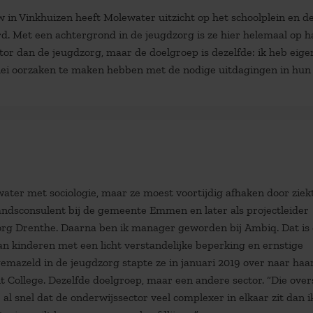
n Vinkhuizen heeft Molewater uitzicht op het schoolplein en d
d. Met een achtergrond in de jeugdzorg is ze hier helemaal op h
ctor dan de jeugdzorg, maar de doelgroep is dezelfde: ik heb eigen
rlei oorzaken te maken hebben met de nodige uitdagingen in hun 
ter met sociologie, maar ze moest voortijdig afhaken door ziekt
tandsconsulent bij de gemeente Emmen en later als projectleider
zorg Drenthe. Daarna ben ik manager geworden bij Ambiq. Dat is
an kinderen met een licht verstandelijke beperking en ernstige
emazeld in de jeugdzorg stapte ze in januari 2019 over naar haa
 College. Dezelfde doelgroep, maar een andere sector. “Die over
al snel dat de onderwijssector veel complexer in elkaar zit dan ik