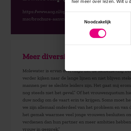
hier meer over lezen. Wilt u
https://www.aog.nl/opleiding/professional-master-str
Toestemmingsselectie
msc/brochure-aanvragen/
Noodzakelijk
Meer diversiteit nodig in bes
Molewater is ervan overtuigd dat de samenleving beh
verder kijken naar de lange lijnen en niet blijven st
mannen per se slechte leiders zijn. Het gaat mij erom
nog steeds niet het geval.” Of het vrouwenquotum hie
duw nodig om de vaart erin te krijgen. Soms moet het 
we zijn allemaal onderdeel van het probleem en van d
het gemak waarmee veel jonge vrouwen besluiten om 
verdienen dan hun partner en meer ambities hebben. 
vrouw in gesprek.”