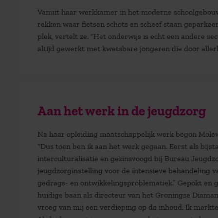
Vanuit haar werkkamer in het moderne schoolgebouw i
rekken waar fietsen schots en scheef staan geparkeer
plek, vertelt ze. “Het onderwijs is echt een andere se
altijd gewerkt met kwetsbare jongeren die door alle
Aan het werk in de jeugdzorg
Na haar opleiding maatschappelijk werk begon Molewa
“Dus toen ben ik aan het werk gegaan. Eerst als bijs
interculturalisatie en gezinsvoogd bij Bureau Jeugd
jeugdzorginstelling voor de intensieve behandeling v
gedrags- en ontwikkelingsproblematiek.” Gepokt en g
huidige baan als directeur van het Groningse Diamant
vroeg van mij een verdieping op de inhoud. Ik merkte 