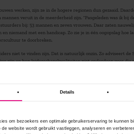
vrouwen werken, zijn ze in de hogere regionen dun gezaaid. Daard
 mannen veruit in de meerderheid zijn. “Pasgeleden was ik bij d
bestuurders bij: 53 mannen en zeven vrouwen. Daar zaten nauweli
en niemand met een handicap. Zo zie je in één oogopslag hoe la
erscultuur te doorbreken.
ers niet te vinden zijn. Dat is natuurlijk onzin. Zo adviseert de
er zijn en hun leiderschapskwaliteiten niet onderdoen voor die 
ka Stoker duidelijk aangetoond. Dat die vrouwen niet worden
or hogere functies vaak worden gerund door witte mannen die 
 Die manier van werven past niet meer bij deze tijd.”
Details
tegy &
es om bezoekers een optimale gebruikerservaring te kunnen b
de website wordt gebruikt vastleggen, analyseren en verbetere