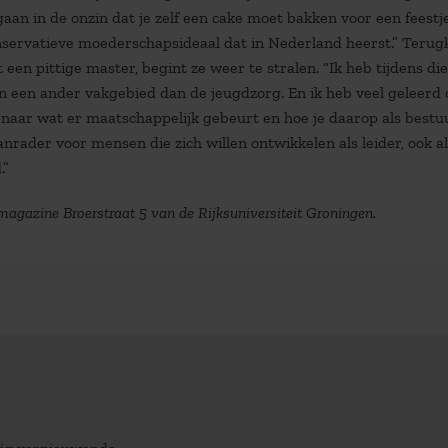
an in de onzin dat je zelf een cake moet bakken voor een feestj
onservatieve moederschapsideaal dat in Nederland heerst.” Terug
een pittige master, begint ze weer te stralen. “Ik heb tijdens die
in een ander vakgebied dan de jeugdzorg. En ik heb veel geleerd 
n naar wat er maatschappelijk gebeurt en hoe je daarop als best
anrader voor mensen die zich willen ontwikkelen als leider, ook als
.”
magazine Broerstraat 5 van de Rijksuniversiteit Groningen.