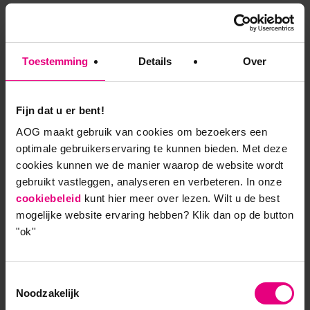
Na de Masters of Leadership
Ben je je bewust van de morele dilemma’s die
Toestemming
Details
Over
het samenwerken aan grote vraagstukken met
zich meebrengt;
Fijn dat u er bent!
Weet je welke eerste stappen je kunt zetten om
AOG maakt gebruik van cookies om bezoekers een
de verschillende stakeholders te betrekken en te
optimale gebruikerservaring te kunnen bieden. Met deze
mobiliseren;
cookies kunnen we de manier waarop de website wordt
gebruikt vastleggen, analyseren en verbeteren. In onze
Ben je uit de waan van de dag gestapt om kennis
cookiebeleid
kunt hier meer over lezen. Wilt u de best
en inspiratie op te doen en ervaringen uit te
mogelijke website ervaring hebben?
Klik dan op de button
wisselen, waarmee je jouw visie op
"ok''
samenwerkingsvraagstukken aan kunt scherpen.
Toestemmingsselectie
Noodzakelijk