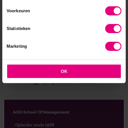
Mis het niet en meld je aan!
Voorkeuren
Mis deze inspirerende lunchbijeenkomst op 25
november 2022 niet en meld je hier direct aan! Er is
Statistieken
plaats voor tachtig deelnemers en vol = vol. -Update:
helaas is aanmelden niet meer mogelijk, de
Marketing
bijeenkomst is vol
OK
9,0 op klantenvertellen.nl
AOG School Of Management
- Opleider sinds 1988