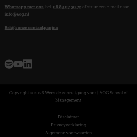
Whatsapp met ons
, bel
06 83 07 50 72
of stuur een e-mail naar
info@aog.nl
Bekijk onze contactpagina
> 9,0 op klantenvertellen
Copyright © 2026 Wees de vooruitgang voor | AOG School of
Management
Disclaimer
Privacyverklaring
Algemene voorwaarden