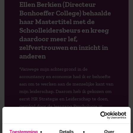
Ellen Berkien (Directeur
Bonhoeffer College) behaalde
haar Mastertitel met de
Schoolleidersbeurs en kreeg
daardoor meer lef,
zelfvertrouwen en inzicht in
anderen
'Vanwege mijn achtergrond in de
accountancy en economie had ik er behoefte
aan om te werken aan de menselijke kant van
mijn leiderschap. Daarom heb ik gekozen om
eerst HR Strategie en Leiderschap te doen,
gevolgd door de leergang Psychologie in
Organisaties en af te sluiten met Mens- en
Organisatieontwikkeling. Zo heb ik een
mooie, doorlopende leerlijn gecreëerd. Ik vind
Toestemming
Details
Over