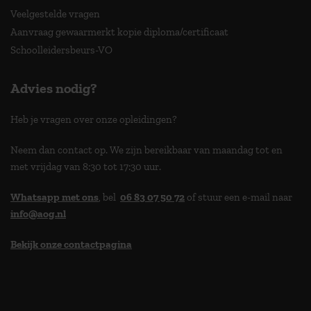
Veelgestelde vragen
Aanvraag gewaarmerkt kopie diploma/certificaat
Schoolleidersbeurs-VO
Advies nodig?
Heb je vragen over onze opleidingen?
Neem dan contact op. We zijn bereikbaar van maandag tot en
met vrijdag van 8:30 tot 17:30 uur.
Whatsapp met ons
, bel
06 83 07 50 72
of stuur een e-mail naar
info@aog.nl
Bekijk onze contactpagina
> 9,0 op klantenvertellen