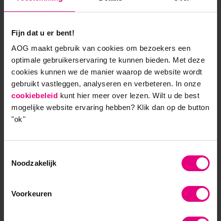
het fijn dat dit kan bij AOG: je bepaalt zelf
hoeveel leergangen je wilt volgen en hoe je je
wilt verbreden, verdiepen of verrijken.’
Fijn dat u er bent!
AOG maakt gebruik van cookies om bezoekers een
Lees meer
optimale gebruikerservaring te kunnen bieden. Met deze
cookies kunnen we de manier waarop de website wordt
gebruikt vastleggen, analyseren en verbeteren. In onze
cookiebeleid
kunt hier meer over lezen. Wilt u de best
mogelijke website ervaring hebben?
Klik dan op de button
"ok''
Opdrachtgevers
Toestemmingsselectie
Noodzakelijk
Voorkeuren