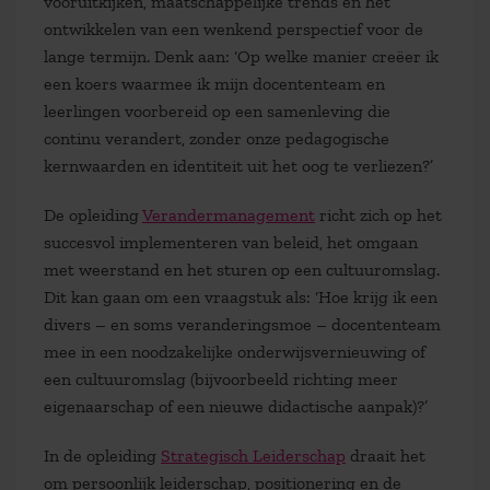
vooruitkijken, maatschappelijke trends en het
ontwikkelen van een wenkend perspectief voor de
lange termijn. Denk aan: ‘Op welke manier creëer ik
een koers waarmee ik mijn docententeam en
leerlingen voorbereid op een samenleving die
continu verandert, zonder onze pedagogische
kernwaarden en identiteit uit het oog te verliezen?’
De opleiding
Verandermanagement
richt zich op het
succesvol implementeren van beleid, het omgaan
met weerstand en het sturen op een cultuuromslag.
Dit kan gaan om een vraagstuk als: ‘Hoe krijg ik een
divers – en soms veranderingsmoe – docententeam
mee in een noodzakelijke onderwijsvernieuwing of
een cultuuromslag (bijvoorbeeld richting meer
eigenaarschap of een nieuwe didactische aanpak)?’
In de opleiding
Strategisch Leiderschap
draait het
om persoonlijk leiderschap, positionering en de