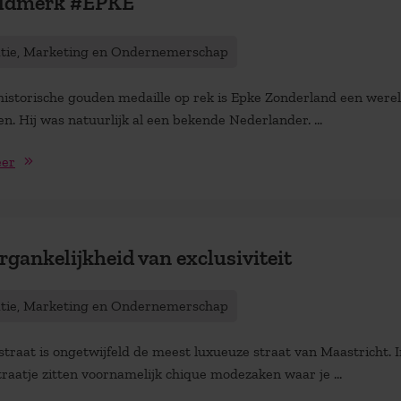
ldmerk #EPKE
atie, Marketing en Ondernemerschap
 historische gouden medaille op rek is Epke Zonderland een wer
. Hij was natuurlijk al een bekende Nederlander. ...
eer
rgankelijkheid van exclusiviteit
atie, Marketing en Ondernemerschap
traat is ongetwijfeld de meest luxueuze straat van Maastricht. I
traatje zitten voornamelijk chique modezaken waar je ...