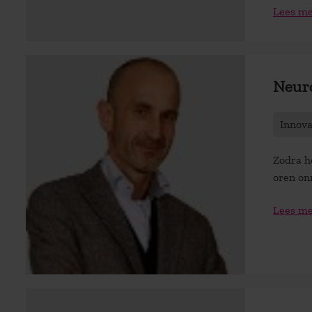
Lees m
Neuro
Innov
Zodra h
oren onm
Lees m