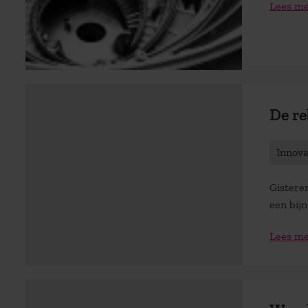
Lees m
De re
Innov
Gistere
een bijn
Lees m