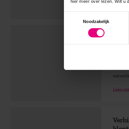
hier meer over lezen. Wilt u
Lees m
Toestemmingsselectie
Noodzakelijk
Merk
Innov
Dat het
natuurli
Lees m
Verbi
klopt