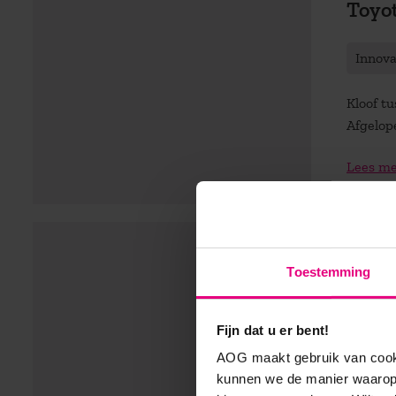
Toyot
Innov
Kloof t
Afgelope
Lees m
Écht
Toestemming
Innov
Fijn dat u er bent!
Fis-E-C
AOG maakt gebruik van cooki
bestaat?
kunnen we de manier waarop 