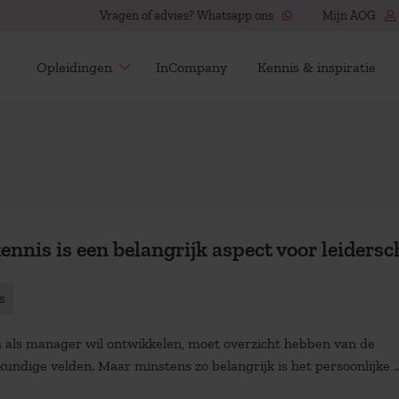
Vragen of advies? Whatsapp ons
Mijn AOG
Opleidingen
InCompany
Kennis & inspiratie
kennis is een belangrijk aspect voor leidersc
s
h als manager wil ontwikkelen, moet overzicht hebben van de
kundige velden. Maar minstens zo belangrijk is het persoonlijke ..