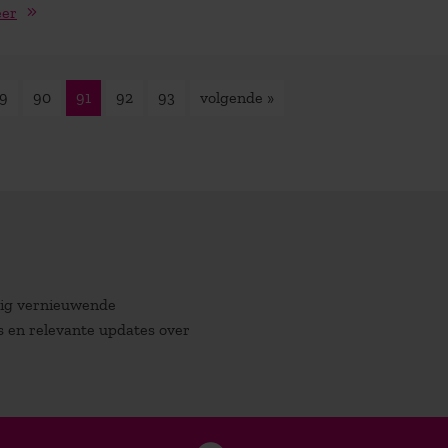
eer
9
90
91
92
93
volgende »
atig vernieuwende
es en relevante updates over