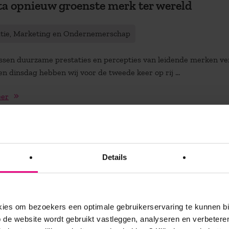
a opnieuw groenste merk ter wereld
atie, Marketing en Ondernemerschap
ussen duurzame prestaties en percepties van leidende merken v
n dinsdag hebben wij voor de tweede keer op rij ...
eer
 HEMA
Details
atie, Marketing en Ondernemerschap
is. Op die noten zing je de HEMA slogan. Weet trouwens niet of d
es om bezoekers een optimale gebruikerservaring te kunnen b
 De HEMA in ieder ...
de website wordt gebruikt vastleggen, analyseren en verbetere