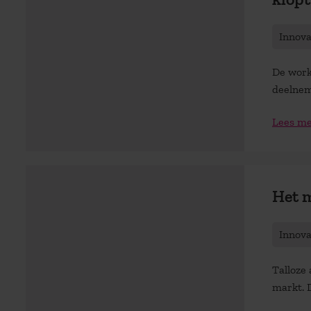
Innov
De work
deelnem
Lees m
Het m
Innov
Talloze
markt. 