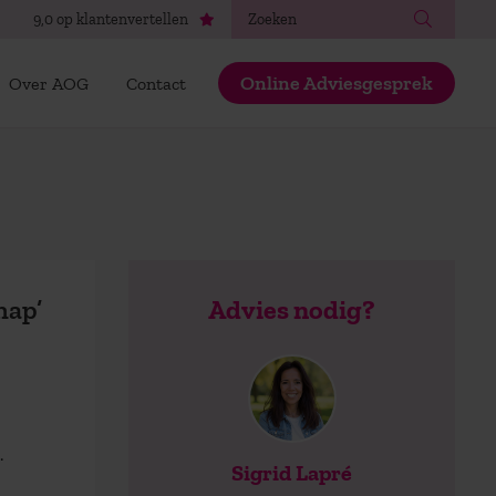
Zoeken
9,0 op klantenvertellen
Online Adviesgesprek
Over AOG
Contact
hap’
Advies nodig?
.
Sigrid Lapré