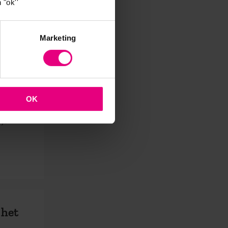
 "ok''
Marketing
OK
 je
 het