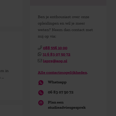
Ben je enthousiast over onze
opleidingen en wil je meer
weten? Neem dan contact met
mij op via:
088 556 10 00
31 6 83 07 50 72
lapre@aog.nl
am in
Alle contactmogelijkheden
.
...
Whatsapp
06 83 07 50 72
Plan een
studieadviesgesprek