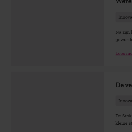
Were
Innov
Na zijn
geworden
Lees m
De ve
Innov
De Stoks
kleine s