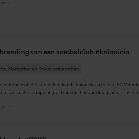
eer
branding van een voetbalclub #kolonicio
atie, Marketing en Ondernemerschap
n culmineerde de landelijk bekende kolonicio-actie van SC Veend
a uitverkochte Langeleegte. Het was het voorlopige sluitstuk van 
eer