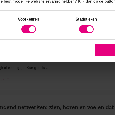
 de best mogelijke website ervaring hebben?
Klik dan op de button
eer
Voorkeuren
Statistieken
en &zo….
atie, Marketing en Ondernemerschap
 creëren van een merknaam het werk is van specialisten dat wist
jk al een tijdje. Een goede ...
eer
ndend netwerken: zien, horen en voelen dat