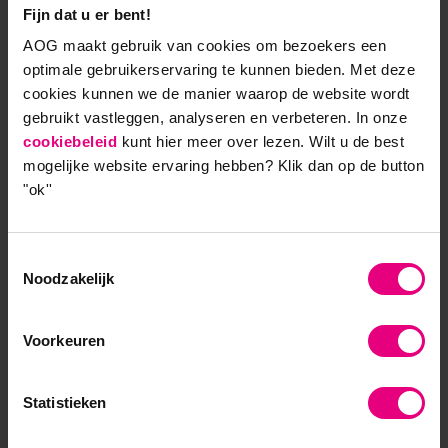
Scenariodenken als instrument
Fijn dat u er bent!
voor onzekere toekomst
AOG maakt gebruik van cookies om bezoekers een
optimale gebruikerservaring te kunnen bieden. Met deze
Nieuws
cookies kunnen we de manier waarop de website wordt
gebruikt vastleggen, analyseren en verbeteren. In onze
‘Mensen zijn van nature scenariodenkers. Wij
cookiebeleid
kunt hier meer over lezen. Wilt u de best
mogelijke website ervaring hebben?
Klik dan op de button
zijn voortdurend bezig ons beelden van
"ok''
mogelijke toekomsten te vormen. Als we in de ...
Lees meer
Toestemmingsselectie
Noodzakelijk
Voorkeuren
Statistieken