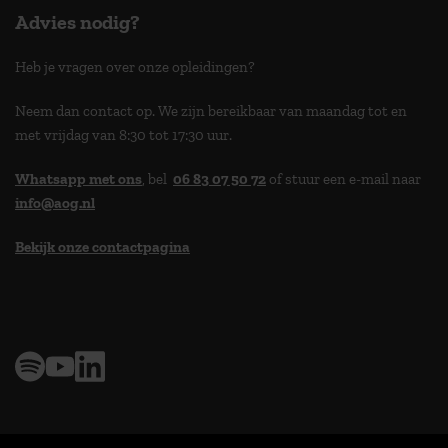
Advies nodig?
Heb je vragen over onze opleidingen?
Neem dan contact op. We zijn bereikbaar van maandag tot en
met vrijdag van 8:30 tot 17:30 uur.
Whatsapp met ons
, bel
06 83 07 50 72
of stuur een e-mail naar
info@aog.nl
Bekijk onze contactpagina
> 9,0 op klantenvertellen