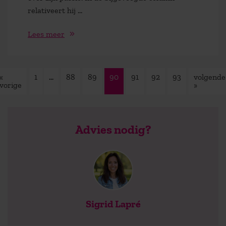
relativeert hij ...
Lees meer
«
1
…
88
89
90
91
92
93
volgende
vorige
»
Advies nodig?
Sigrid Lapré