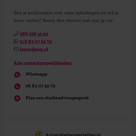
Ben je enthousiast over onze opleidingen en wil je
meer weten? Neem dan contact met mij op via:
088 556 10 00
31 6 83 07 50 72
lapre@aog.nl
Alle contactmogelijkheden
.
Whatsapp
06 83 07 50 72
Plan een studieadviesgesprek
9,0 op klantenvertellen.nl