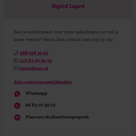
Sigrid Lapré
Ben je enthousiast over onze opleidingen en wil je
meer weten? Neem dan contact met mij op via:
088 556 10 00
31 6 83 07 50 72
lapre@aog.nl
Alle contactmogelijkheden
.
Whatsapp
06 83 07 50 72
Plan een studieadviesgesprek