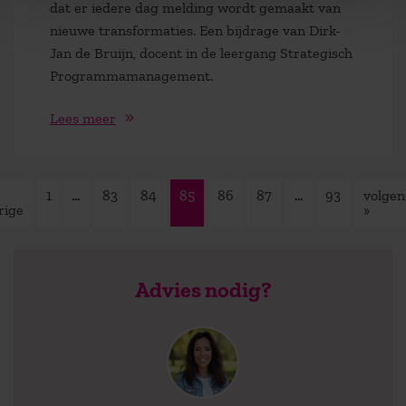
dat er iedere dag melding wordt gemaakt van
nieuwe transformaties. Een bijdrage van Dirk-
Jan de Bruijn, docent in de leergang Strategisch
Programmamanagement.
Lees meer
1
…
83
84
85
86
87
…
93
volge
rige
»
Advies nodig?