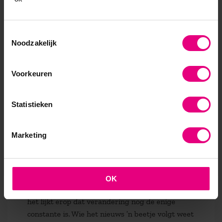
Toestemmingsselectie
Noodzakelijk
Voorkeuren
Statistieken
Ver & anderen
Marketing
Veranderen en Organiseren
Soms wordt er wel eens gekscherend gevraagd
OK
bij welke reorganisatie jij eigenlijk werkt. Want
het lijkt erop dat verandering nog de enige
constante is. Wie het nieuws ’n beetje volgt weet