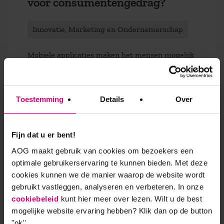
voor consumentengedrag?
Innovatie, Marketing en Ondernemerschap
Mobiele applicaties maken het mensen mogelijk
om hun dagelijkse gewoonten en gevoelens heel
precies te analyseren. Quantified Self is een
ontwikkeling ...
Toestemming
Details
Over
Lees meer
Fijn dat u er bent!
AOG maakt gebruik van cookies om bezoekers een
optimale gebruikerservaring te kunnen bieden. Met deze
cookies kunnen we de manier waarop de website wordt
gebruikt vastleggen, analyseren en verbeteren. In onze
cookiebeleid
kunt hier meer over lezen. Wilt u de best
mogelijke website ervaring hebben?
Klik dan op de button
"ok''