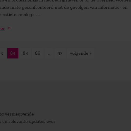
nde mate geconfronteerd met de gevolgen van informatie- en
atietechnologie. ...
eer
83
84
85
86
…
93
volgende »
atig vernieuwende
es en relevante updates over