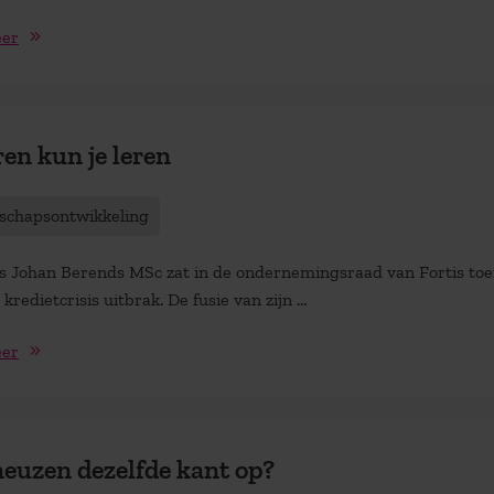
eer
en kun je leren
schapsontwikkeling
 Johan Berends MSc zat in de ondernemingsraad van Fortis toe
kredietcrisis uitbrak. De fusie van zijn ...
eer
neuzen dezelfde kant op?