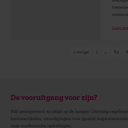
toeneme
communic
Lees m
« vorige
1
…
82
De vooruitgang voor zijn?
Blijf geïnspireerd en altijd op de hoogte! Ontvang regelm
kennisartikelen, uitnodigingen voor (gratis) inspiratiesessi
onze academische opleidingen.