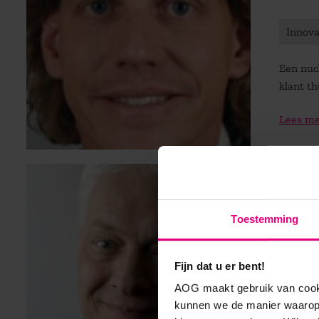
Innov
Een nuc
klant t
Lees m
De Ge
Toestemming
Talen
Fijn dat u er bent!
Met de s
groep m
AOG maakt gebruik van cooki
kunnen we de manier waarop 