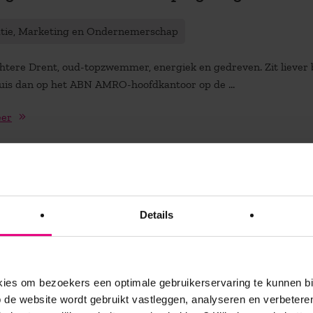
atie, Marketing en Ondernemerschap
htere Drent, oud-topzwemmer, energiek en gedreven. Zit liever b
huis dan op het ABN AMRO-hoofdkantoor op de ...
eer
neratieclan
Details
tontwikkeling en Human Resources
nelheid van het licht komt de twijfel Een clan, stelt Wikipedia, is
ensen verbonden door verwantschap ...
es om bezoekers een optimale gebruikerservaring te kunnen b
de website wordt gebruikt vastleggen, analyseren en verbetere