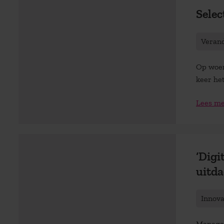
Selec
Veran
Op woen
keer he
Lees m
‘Digi
uitda
Innov
Managers