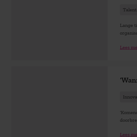
Talen
Lange t
organis
Lees m
‘Wann
Innov
‘Komend
doorbre
Lees m