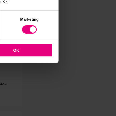
 "ok''
Marketing
OK
e ...