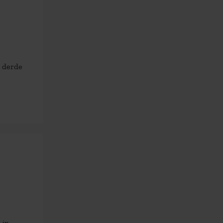
 derde
 in