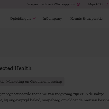
Vragen of advies? Whatsapp ons
Mijn AOG
Opleidingen
InCompany
Kennis & inspiratie
ected Health
atie, Marketing en Ondernemerschap
geprognosticeerde toename van zorgvraag zijn er in de nabije
t, bij ongewijzigd beleid, simpelweg onvoldoende mensen besch