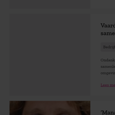
Vaard
same
Bedrij
Ondanks
samenle
omgeving
Lees m
‘Mana