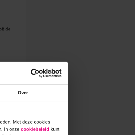
ij de
Over
 een
ieden. Met deze cookies
n. In onze
cookiebeleid
kunt