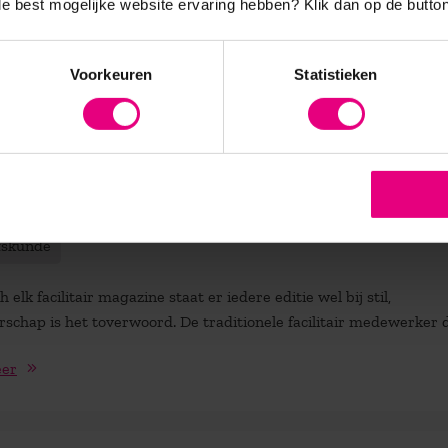
eer
 de best mogelijke website ervaring hebben?
Klik dan op de button
Voorkeuren
Statistieken
itioneel’ facilitair medewerker verliest
aansrecht
fskunde
h elk facilitair magazine staat er iedere editie wel bij stil,
schap is het toverwoord. De traditionele facilitair medewerker di
eer