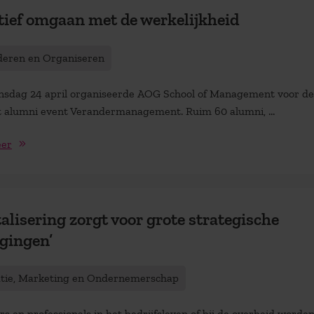
tief omgaan met de werkelijkheid
deren en Organiseren
sdag 24 april organiseerde AOG School of Management voor de
t alumni event Verandermanagement. Ruim 60 alumni, ...
eer
talisering zorgt voor grote strategische
gingen’
atie, Marketing en Ondernemerschap
 en professionals in het bedrijfsleven of bij de overheid worden