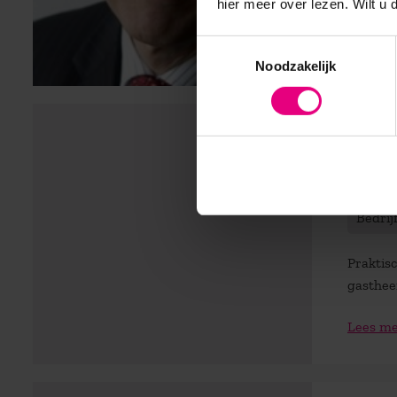
Lees m
hier meer over lezen. Wilt u
Toestemmingsselectie
Noodzakelijk
‘Trad
best
Bedrij
Praktisc
gastheer
Lees m