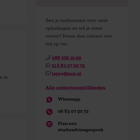
Ben je enthousiast over onze
opleidingen en wil je meer
weten? Neem dan contact met
mij op via:
088 556 10 00
31 6 83 07 50 72
lapre@aog.nl
n in
Alle contactmogelijkheden
.
Whatsapp
06 83 07 50 72
Plan een
studieadviesgesprek